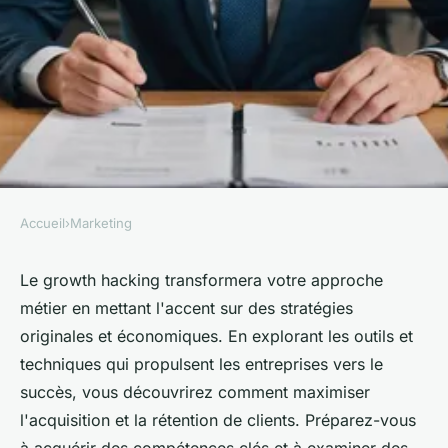
Accueil
›
Marketing
MARKETING
Stratégies innovantes de
Le growth hacking transformera votre approche
métier en mettant l'accent sur des stratégies
growth hacking pour
originales et économiques. En explorant les outils et
dynamiser votre entreprise
techniques qui propulsent les entreprises vers le
succès, vous découvrirez comment maximiser
Lucie
•
1 février 2025
•
4 min de lecture
l'acquisition et la rétention de clients. Préparez-vous