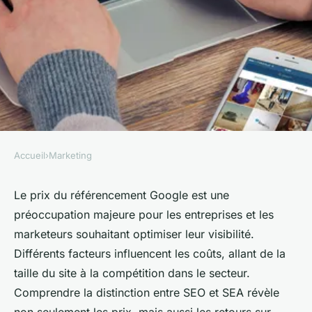
Accueil
›
Marketing
MARKETING
Quel est le prix du
Le prix du référencement Google est une
préoccupation majeure pour les entreprises et les
référencement google ? seo vs
marketeurs souhaitant optimiser leur visibilité.
sea expliqué.
Différents facteurs influencent les coûts, allant de la
taille du site à la compétition dans le secteur.
Lucie
•
18 janvier 2025
•
5 min de lecture
Comprendre la distinction entre SEO et SEA révèle