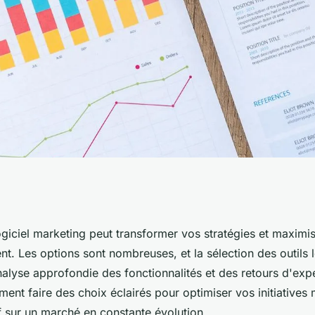
keting : choisissez
ogiciel marketing peut transformer vos stratégies et maximis
nt. Les options sont nombreuses, et la sélection des outils 
nalyse approfondie des fonctionnalités et des retours d'exp
nt faire des choix éclairés pour optimiser vos initiatives 
f sur un marché en constante évolution.