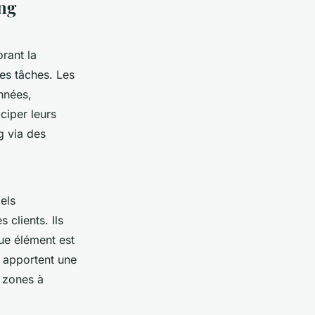
ing
rant la
es tâches. Les
nnées,
ciper leurs
g via des
els
 clients. Ils
que élément est
s apportent une
s zones à