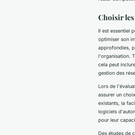
Lucie
•
8 janvier 2025
•
3 min de lecture
Choisir les
Il est essentiel
optimiser son i
approfondies, pe
l'organisation. 
cela peut inclur
gestion des rés
Lors de l'évalua
assurer un choix
existants, la fac
logiciels d'aut
pour leur capaci
Des études de c