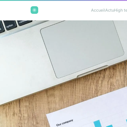
Accueil
Actu
High t