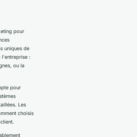
keting pour
nces
ns uniques de
l'entreprise :
gnes, ou la
ompte pour
ystèmes
taillées. Les
amment choisis
client.
rablement