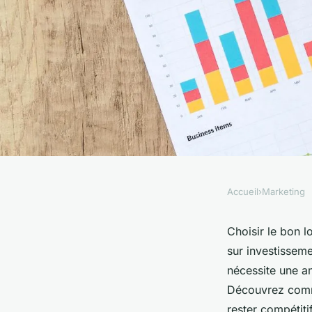
Accueil
›
Marketing
MARKETING
Expert logiciels mar
Choisir le bon l
sur investisseme
les outils idéaux
nécessite une a
Découvrez comme
rester compétiti