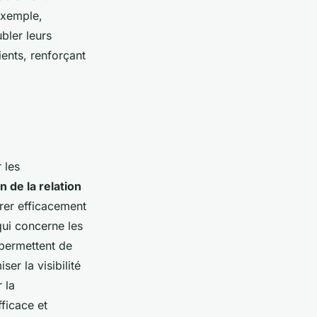
exemple,
bler leurs
ients, renforçant
 les
n de la relation
érer efficacement
qui concerne les
permettent de
r la visibilité
r la
ficace et