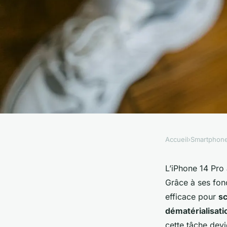
Accueil
›
Smartphon
SMARTPHONES
Comment utiliser un
L’iPhone 14 Pro
Grâce à ses fonc
pour scanner et arc
efficace pour
s
dématérialisati
cette tâche devi