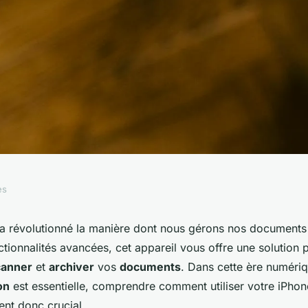
es
 iPhone 14 Pro
 a révolutionné la manière dont nous gérons nos documents 
tionnalités avancées, cet appareil vous offre une solution p
hiver des
canner
et
archiver
vos
documents
. Dans cette ère numériq
on
est essentielle, comprendre comment utiliser votre iPhon
ent donc crucial.