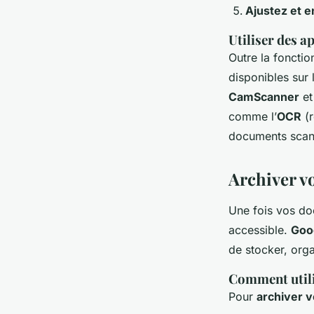
Ajustez et e
Utiliser des a
Outre la foncti
disponibles sur l
CamScanner
e
comme l’
OCR
(r
documents scann
Archiver v
Une fois vos doc
accessible.
Goo
de stocker, orga
Comment utili
Pour
archiver 