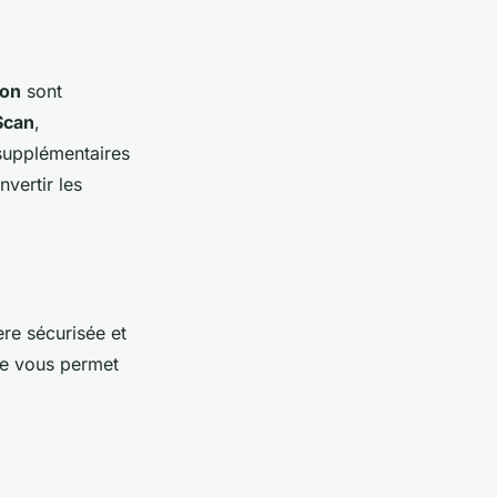
ion
sont
Scan
,
 supplémentaires
vertir les
re sécurisée et
me vous permet