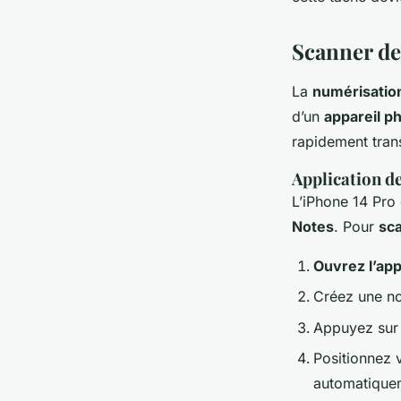
documents administr
Scanner de
Lucie
•
17 septembre 2024
•
4 min de lecture
La
numérisatio
d’un
appareil p
rapidement tran
Application d
L’iPhone 14 Pro
Notes
. Pour
sc
Ouvrez l’app
Créez une no
Appuyez sur 
Positionnez 
automatiquem