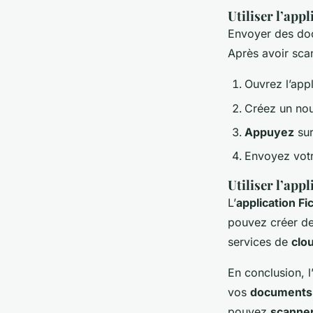
Utiliser l’app
Envoyer des doc
Après avoir sca
Ouvrez l’app
Créez un no
Appuyez
sur
Envoyez votr
Utiliser l’appl
L’
application Fi
pouvez créer de
services de
clo
En conclusion, l
vos
documents 
pouvez
scanne