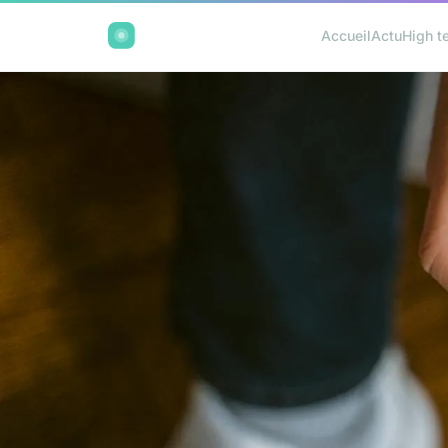
Accueil
Actu
High t