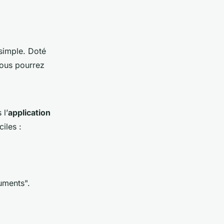
simple. Doté
vous pourrez
 l’
application
ciles :
uments".