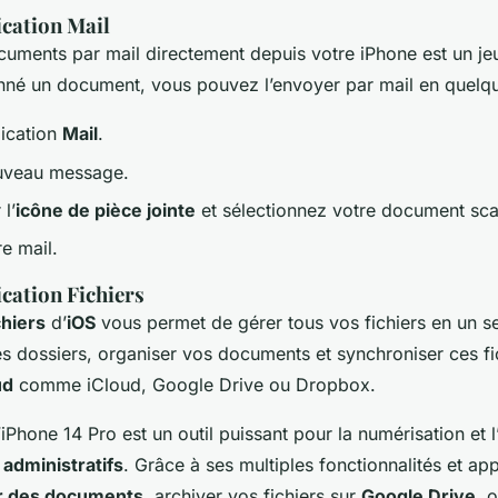
lication Mail
uments par mail directement depuis votre iPhone est un jeu
nné un document, vous pouvez l’envoyer par mail en quelqu
lication
Mail
.
uveau message.
 l’
icône de pièce jointe
et sélectionnez votre document sc
e mail.
ication Fichiers
chiers
d’
iOS
vous permet de gérer tous vos fichiers en un se
s dossiers, organiser vos documents et synchroniser ces fi
ud
comme iCloud, Google Drive ou Dropbox.
’iPhone 14 Pro est un outil puissant pour la numérisation et 
administratifs
. Grâce à ses multiples fonctionnalités et ap
r des documents
, archiver vos fichiers sur
Google Drive
, 