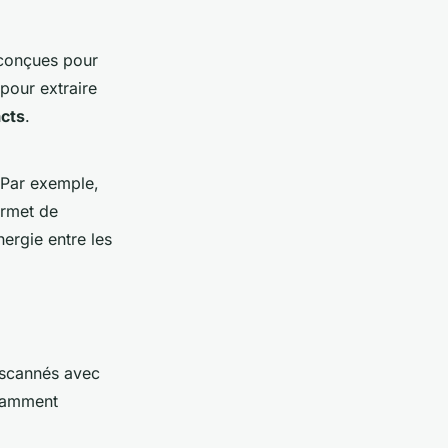
conçues pour
pour extraire
acts
.
 Par exemple,
ermet de
ergie entre les
s scannés avec
otamment