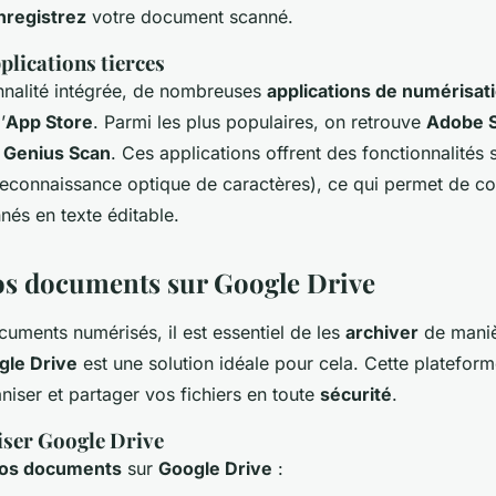
nregistrez
votre document scanné.
pplications tierces
onnalité intégrée, de nombreuses
applications de numérisat
’
App Store
. Parmi les plus populaires, on retrouve
Adobe 
t
Genius Scan
. Ces applications offrent des fonctionnalités
econnaissance optique de caractères), ce qui permet de con
és en texte éditable.
os documents sur Google Drive
uments numérisés, il est essentiel de les
archiver
de maniè
gle Drive
est une solution idéale pour cela. Cette platefor
niser et partager vos fichiers en toute
sécurité
.
ser Google Drive
vos documents
sur
Google Drive
: