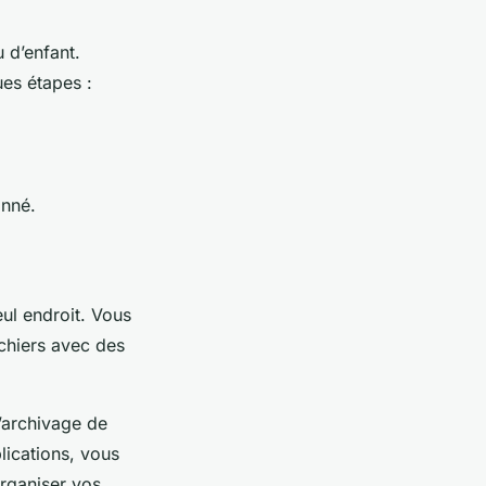
 d’enfant.
es étapes :
anné.
ul endroit. Vous
chiers avec des
l’archivage de
plications, vous
organiser vos