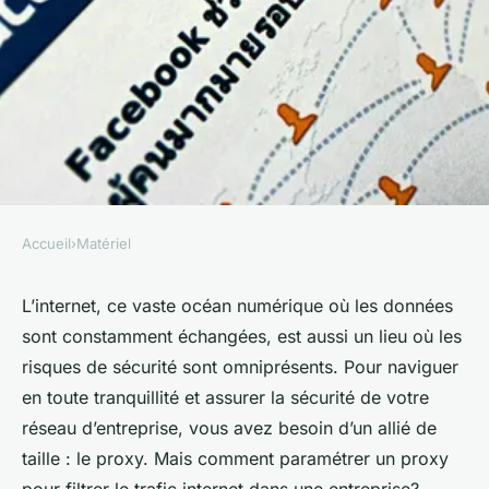
Accueil
›
Matériel
MATÉRIEL
Comment paramétrer un
L’internet, ce vaste océan numérique où les données
sont constamment échangées, est aussi un lieu où les
proxy pour filtrer le trafic
risques de sécurité sont omniprésents. Pour naviguer
internet dans une entreprise?
en toute tranquillité et assurer la sécurité de votre
réseau d’entreprise, vous avez besoin d’un allié de
Lucie
•
17 septembre 2024
•
6 min de lecture
taille : le proxy. Mais comment paramétrer un proxy