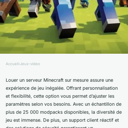
Accueil
›
Jeux-video
JEUX-VIDEO
Rent a minecraft server
Louer un serveur Minecraft sur mesure assure une
expérience de jeu inégalée. Offrant personnalisation
tailored to your gaming needs
et flexibilité, cette option vous permet d’ajuster les
paramètres selon vos besoins. Avec un échantillon de
Lucie
•
20 janvier 2025
•
4 min de lecture
plus de 25 000 modpacks disponibles, la diversité de
jeu est immense. De plus, un support client réactif et